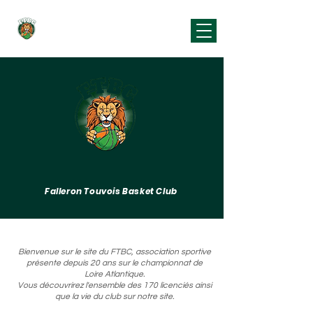
Falleron Touvois
Basket Club
Falleron Touvois Basket Club
Bienvenue sur le site du FTBC, association sportive
présente depuis 20 ans sur le championnat de
Loire Atlantique.
Vous découvrirez l'ensemble des 170 licenciés ainsi
que la vie du club sur notre site.