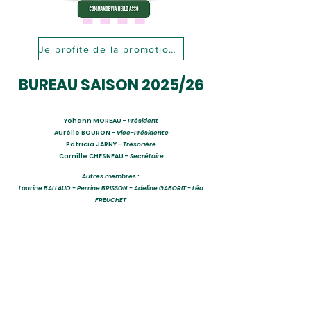
Je profite de la promotion !
BUREAU SAISON 2025/26
Yohann MOREAU -
Président
Aurélie BOURON -
Vice-Présidente
Patricia JARNY -
Trésorière
Camille CHESNEAU -
Secrétaire
Autres membres :
Laurine BALLAUD - Perrine BRISSON - Adeline GABORIT - Léo
FREUCHET