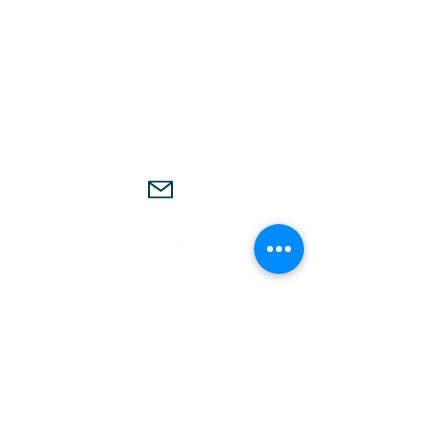
CONTACT
Salle des Sports - Rue de l'Ambruzière
85670 Falleron
funtibici8544@gmail.com
Aurélie BOURON
Vice-présidente du club
06 26 92 67 78
Yohann MOREAU
Président du club
presidence.ftbc@gmail.com