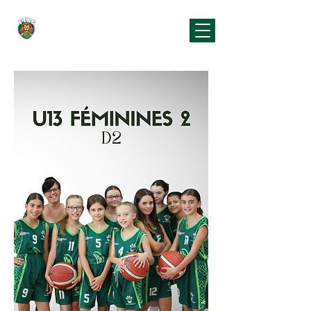
Falleron Touvois
Basket Club