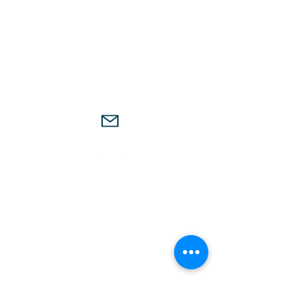
CONTACT
Salle des Sports - Rue de l'Ambruzière
85670 Falleron
funtibici8544@gmail.com
Aurélie BOURON
Vice-présidente du club
06 26 92 67 78
Yohann MOREAU
Président du club
presidence.ftbc@gmail.com
Falleron Touvois Basket Club